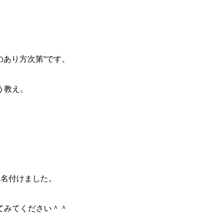
のあり方次第”です。
う教え。
と名付けました。
てみてください＾＾